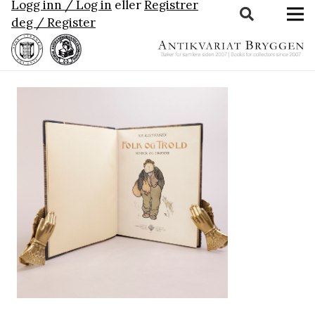
Logg inn / Log in
eller
Registrer
deg / Register