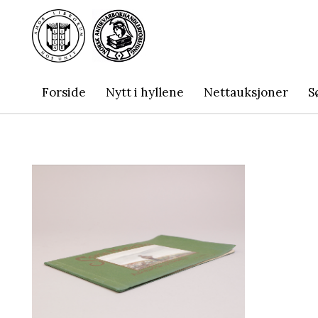
Forside
Nytt i hyllene
Nettauksjoner
S