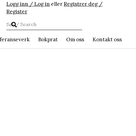
Logg inn / Log in
eller
Registrer deg /
Register
feranseverk
Bokprat
Om oss
Kontakt oss