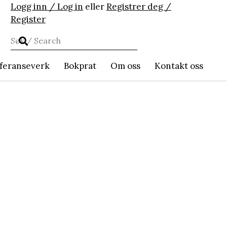
Logg inn / Log in
eller
Registrer deg /
Register
feranseverk
Bokprat
Om oss
Kontakt oss