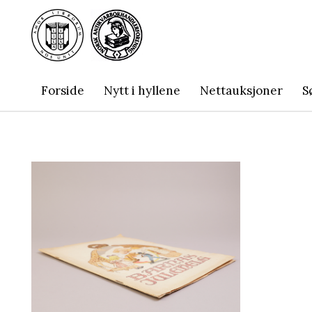
Forside
Nytt i hyllene
Nettauksjoner
S