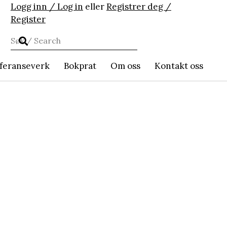
Logg inn / Log in
eller
Registrer deg /
Register
feranseverk
Bokprat
Om oss
Kontakt oss