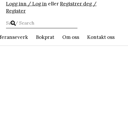
Logg inn / Log in
eller
Registrer deg /
Register
feranseverk
Bokprat
Om oss
Kontakt oss