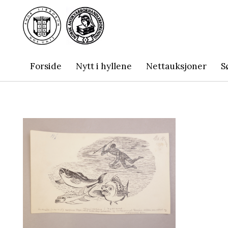
Forside
Nytt i hyllene
Nettauksjoner
S