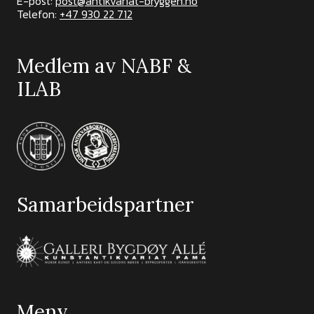
E-post:
post@antikvariat-bryggen.no
Telefon:
+47 930 22 712
Medlem av NABF &
ILAB
Samarbeidspartner
Meny