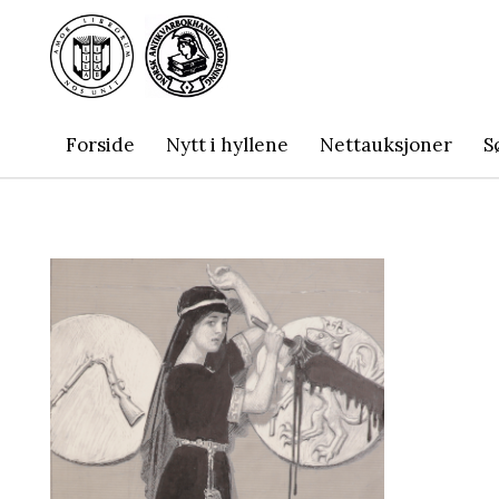
Forside
Nytt i hyllene
Nettauksjoner
S