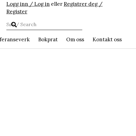
Logg inn / Log in
eller
Registrer deg /
Register
feranseverk
Bokprat
Om oss
Kontakt oss