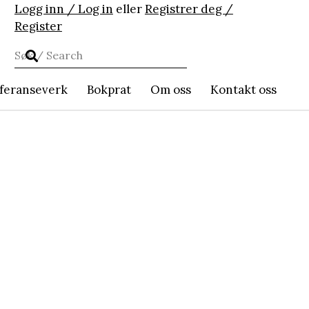
Logg inn / Log in
eller
Registrer deg /
Register
feranseverk
Bokprat
Om oss
Kontakt oss