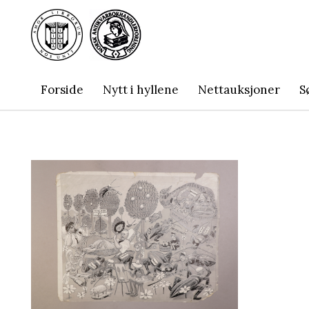
Forside
Nytt i hyllene
Nettauksjoner
S