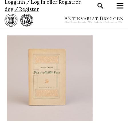
Logg inn / Log in
eller
Registrer
deg / Register