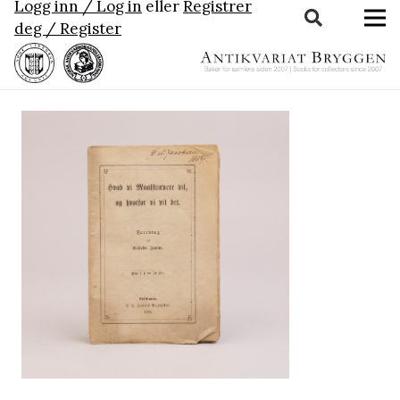
Logg inn / Log in
eller
Registrer
deg / Register