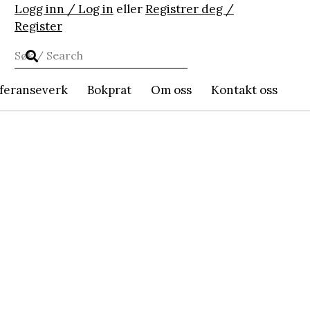
Logg inn / Log in
eller
Registrer deg /
Register
feranseverk
Bokprat
Om oss
Kontakt oss