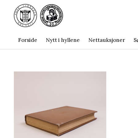
Forside
Nytt i hyllene
Nettauksjoner
S