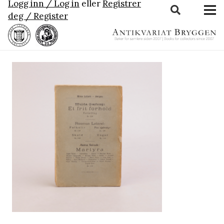
Logg inn / Log in
eller
Registrer
deg / Register