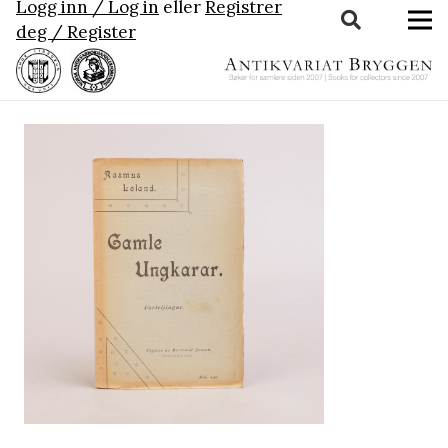
Logg inn / Log in
eller
Registrer
deg / Register