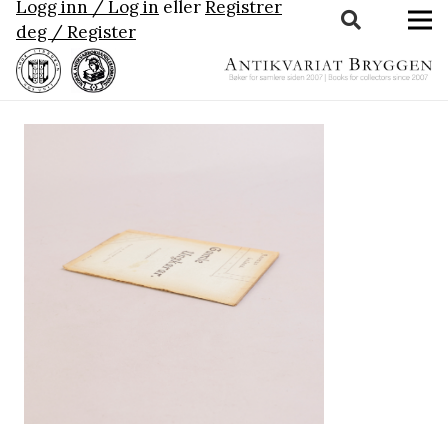
Logg inn / Log in
eller
Registrer
deg / Register