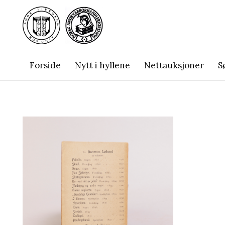
Forside
Nytt i hyllene
Nettauksjoner
S