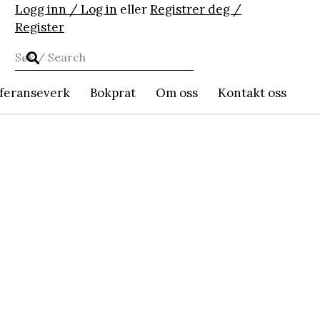
Logg inn / Log in
eller
Registrer deg /
Register
feranseverk
Bokprat
Om oss
Kontakt oss