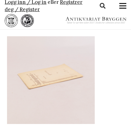
Logg inn / Log in
eller
Registrer
deg / Register