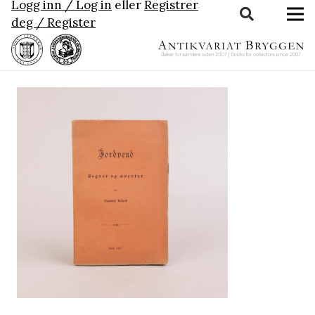
Logg inn / Log in
eller
Registrer
deg / Register