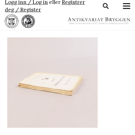
Logg inn / Log in
eller
Registrer
deg / Register