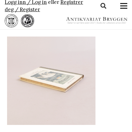
Logg inn / Log in
eller
Registrer
deg / Register