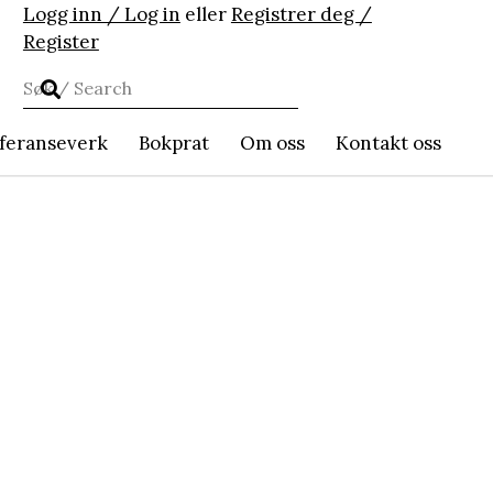
Logg inn / Log in
eller
Registrer deg /
Register
feranseverk
Bokprat
Om oss
Kontakt oss