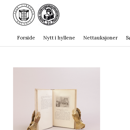
Forside
Nytt i hyllene
Nettauksjoner
S