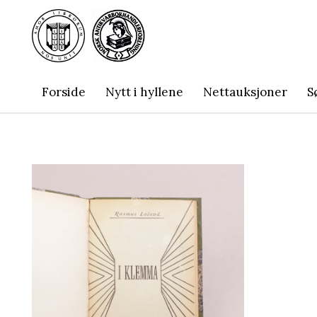
Forside
Nytt i hyllene
Nettauksjoner
S