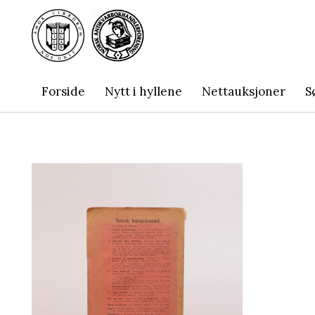
Forside
Nytt i hyllene
Nettauksjoner
S