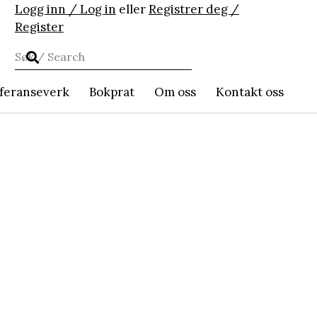
Logg inn / Log in
eller
Registrer deg /
Register
feranseverk
Bokprat
Om oss
Kontakt oss