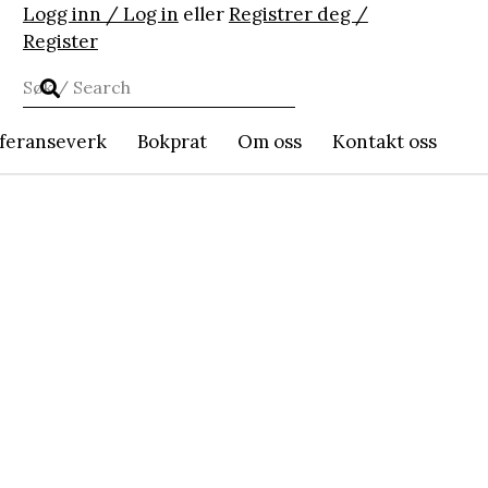
Logg inn / Log in
eller
Registrer deg /
Register
feranseverk
Bokprat
Om oss
Kontakt oss