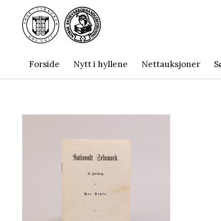
Forside
Nytt i hyllene
Nettauksjoner
S