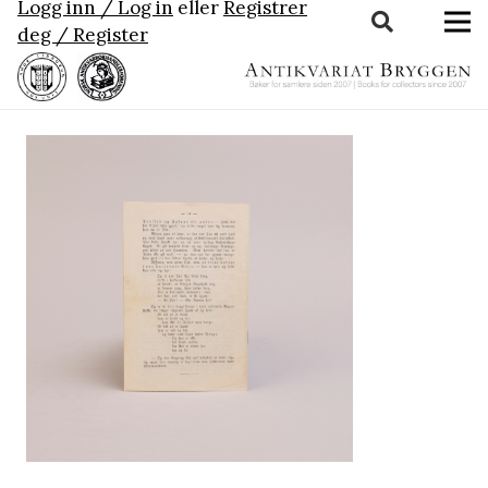
Logg inn / Log in
eller
Registrer
deg / Register