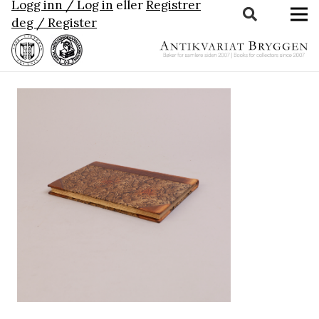
Logg inn / Log in
eller
Registrer
deg / Register