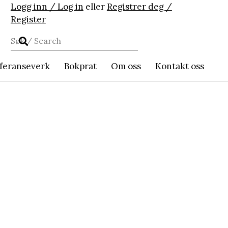
Logg inn / Log in
eller
Registrer deg /
Register
feranseverk
Bokprat
Om oss
Kontakt oss