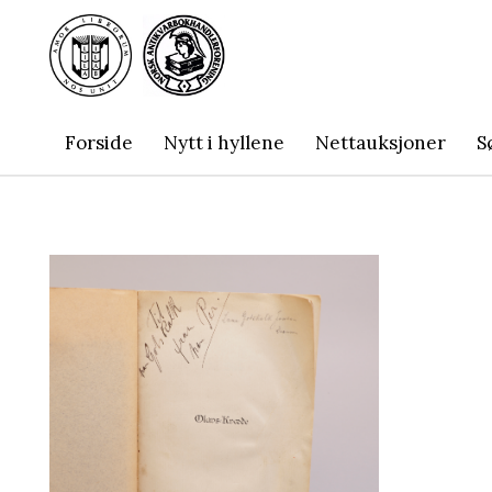
Forside
Nytt i hyllene
Nettauksjoner
S