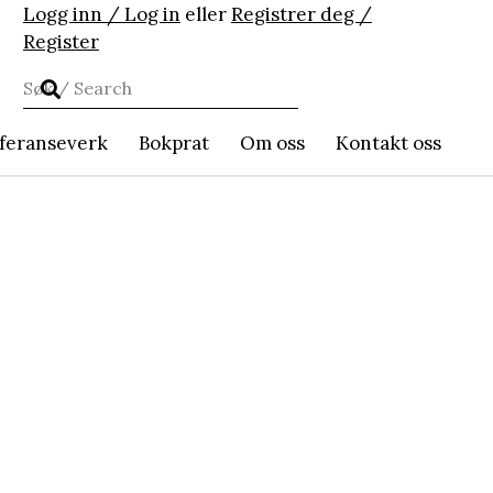
Logg inn / Log in
eller
Registrer deg /
Register
feranseverk
Bokprat
Om oss
Kontakt oss