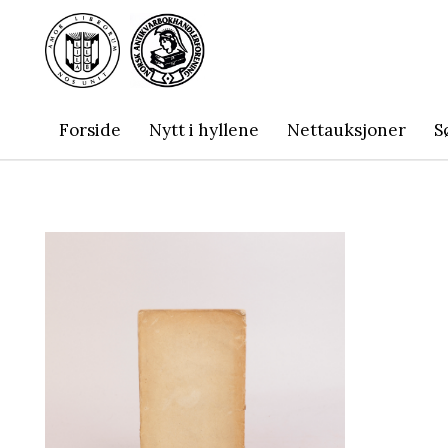
Forside
Nytt i hyllene
Nettauksjoner
S