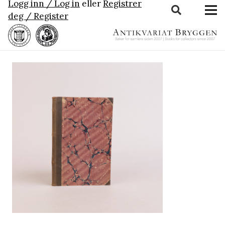
Logg inn / Log in
eller
Registrer
deg / Register