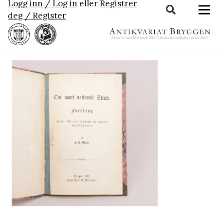
Logg inn / Log in
eller
Registrer
deg / Register