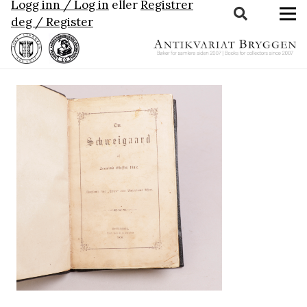
Logg inn / Log in
eller
Registrer
deg / Register