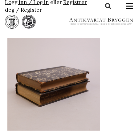
Logg inn / Log in
eller
Registrer
deg / Register