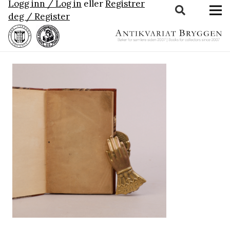
Logg inn / Log in
eller
Registrer
deg / Register