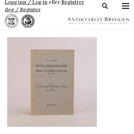
Logg inn / Log in
eller
Registrer
deg / Register