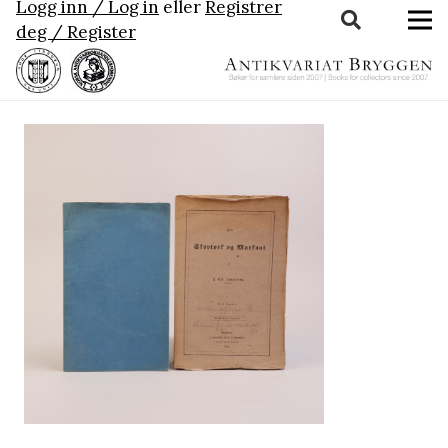
Logg inn / Log in
eller
Registrer
deg / Register