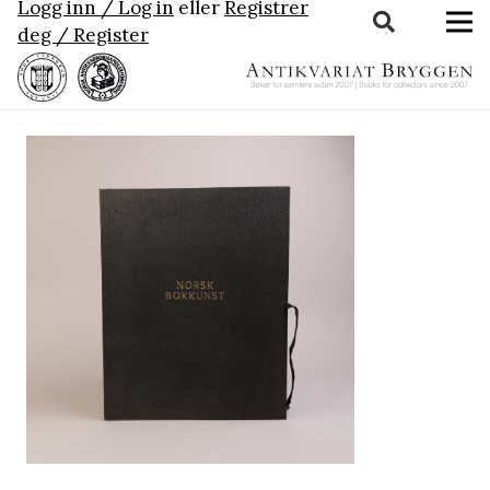
Logg inn / Log in
eller
Registrer
deg / Register