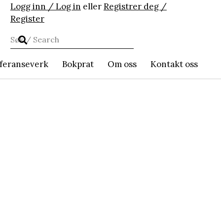
Logg inn / Log in
eller
Registrer deg /
Register
feranseverk
Bokprat
Om oss
Kontakt oss