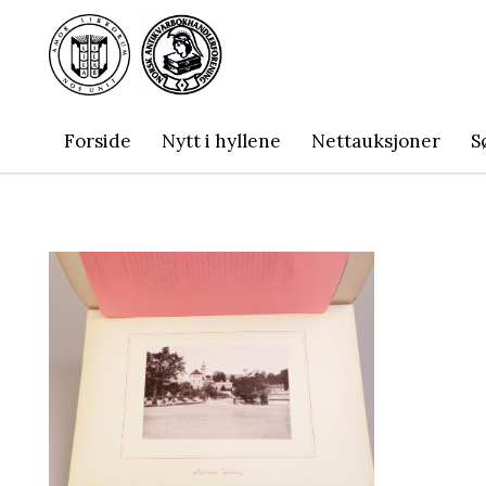
Forside
Nytt i hyllene
Nettauksjoner
S