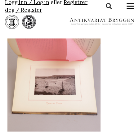
Logg inn / Log in
eller
Registrer
deg / Register