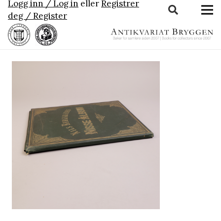
Logg inn / Log in
eller
Registrer
deg / Register