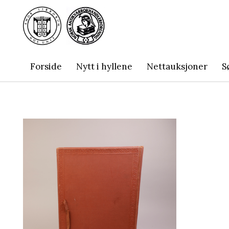
Forside
Nytt i hyllene
Nettauksjoner
S