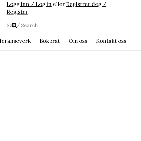
Logg inn / Log in
eller
Registrer deg /
Register
feranseverk
Bokprat
Om oss
Kontakt oss