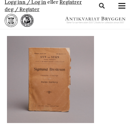
Logg inn / Log in
eller
Registrer
deg / Register