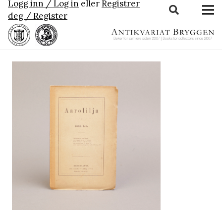
Logg inn / Log in
eller
Registrer
deg / Register