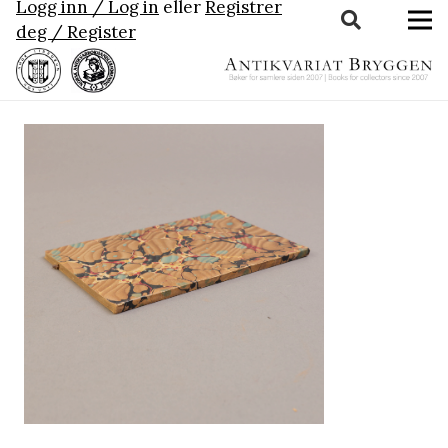
Logg inn / Log in
eller
Registrer
deg / Register