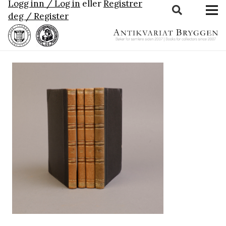
Logg inn / Log in
eller
Registrer
deg / Register