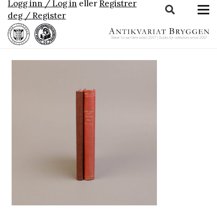
Logg inn / Log in
eller
Registrer
deg / Register