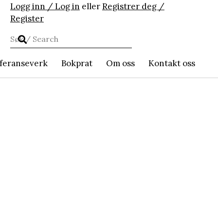
Logg inn / Log in
eller
Registrer deg /
Register
feranseverk
Bokprat
Om oss
Kontakt oss