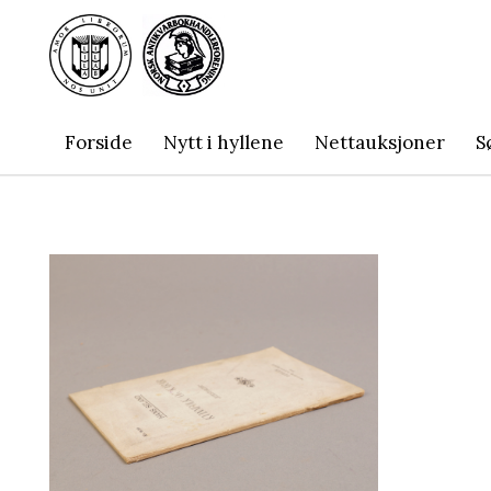
Forside
Nytt i hyllene
Nettauksjoner
S