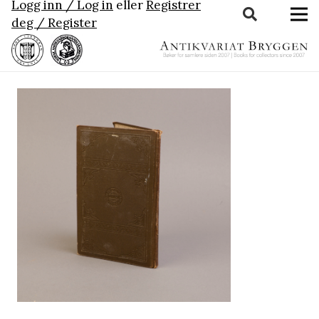
Logg inn / Log in
eller
Registrer
deg / Register