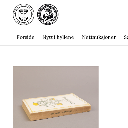
Forside
Nytt i hyllene
Nettauksjoner
S