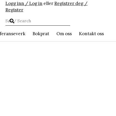
Logg inn / Log in
eller
Registrer deg /
Register
feranseverk
Bokprat
Om oss
Kontakt oss