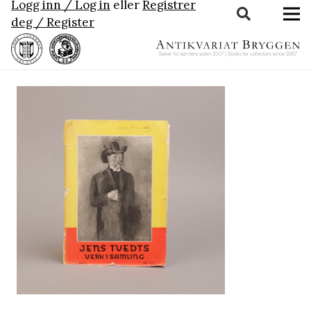
Logg inn / Log in
eller
Registrer
deg / Register