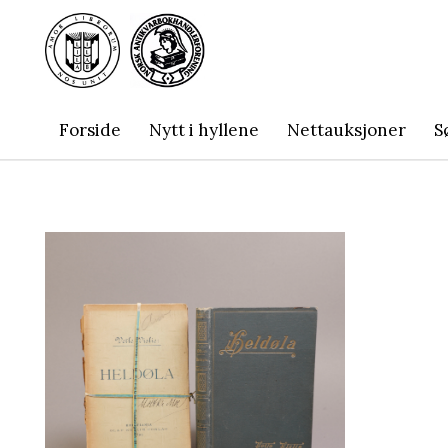
Forside
Nytt i hyllene
Nettauksjoner
S