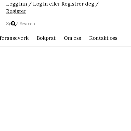
Logg inn / Log in
eller
Registrer deg /
Register
feranseverk
Bokprat
Om oss
Kontakt oss