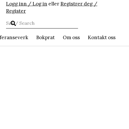
Logg inn / Log in
eller
Registrer deg /
Register
feranseverk
Bokprat
Om oss
Kontakt oss