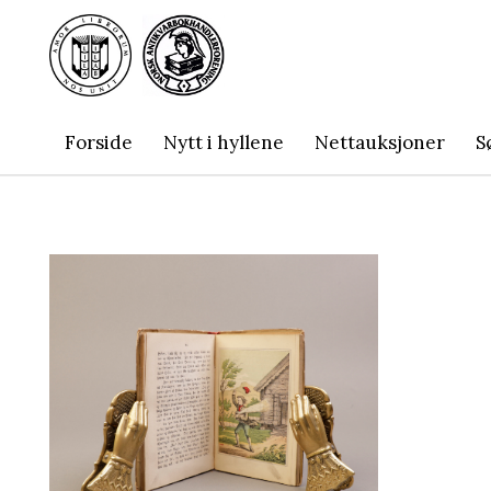
Forside
Nytt i hyllene
Nettauksjoner
S